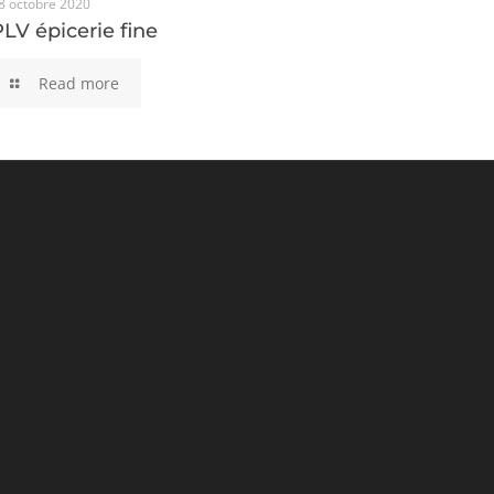
8 octobre 2020
PLV épicerie fine
PLV épicerie fine
Read more